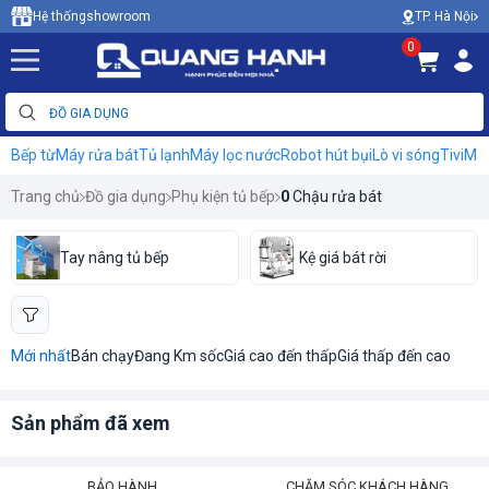
TP. Hà Nội
Hệ thống
showroom
0
Bếp từ
Máy rửa bát
Tủ lạnh
Máy lọc nước
Robot hút bụi
Lò vi sóng
Tivi
Máy
Trang chủ
Đồ gia dụng
Phụ kiện tủ bếp
0
Chậu rửa bát
Tay nâng tủ bếp
Kệ giá bát rời
Mới nhất
Bán chạy
Đang Km sốc
Giá cao đến thấp
Giá thấp đến cao
Sản phẩm đã xem
BẢO HÀNH
CHĂM SÓC KHÁCH HÀNG