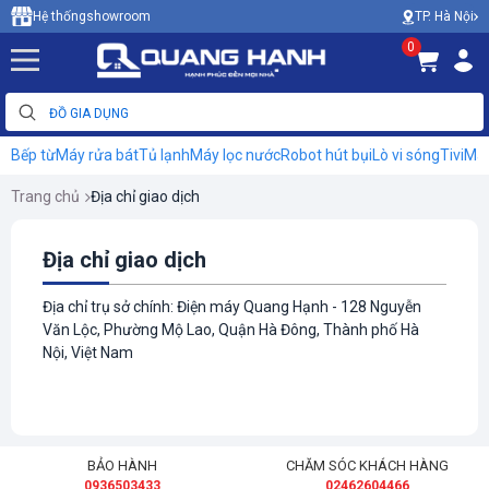
TP. Hà Nội
Hệ thống
showroom
0
Bếp từ
Máy rửa bát
Tủ lạnh
Máy lọc nước
Robot hút bụi
Lò vi sóng
Tivi
Máy
Trang chủ
Địa chỉ giao dịch
Địa chỉ giao dịch
Địa chỉ trụ sở chính: Điện máy Quang Hạnh - 128 Nguyễn
Văn Lộc, Phường Mộ Lao, Quận Hà Đông, Thành phố Hà
Nội, Việt Nam
BẢO HÀNH
CHĂM SÓC KHÁCH HÀNG
0936503433
02462604466