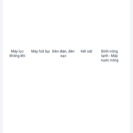
Máy lọc
Máy hút bụi
Đèn điện, đèn
Két sắt
Bình nóng
không khí
sạc
lạnh - Máy
nước nóng