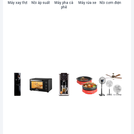
Máy xay thịt
Nồi áp suất
Máy pha cà
Máy rửa xe
Nồi cơm điện
phê