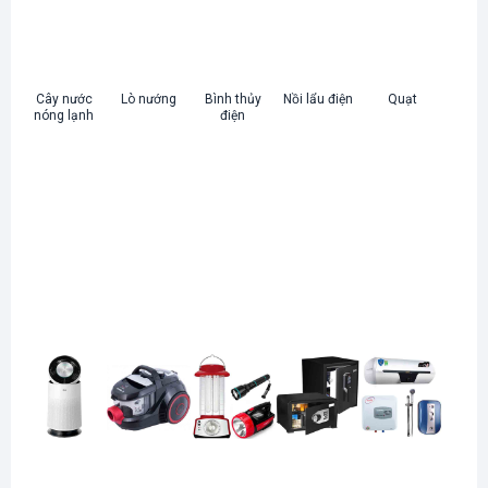
Cây nước
Lò nướng
Bình thủy
Nồi lẩu điện
Quạt
nóng lạnh
điện