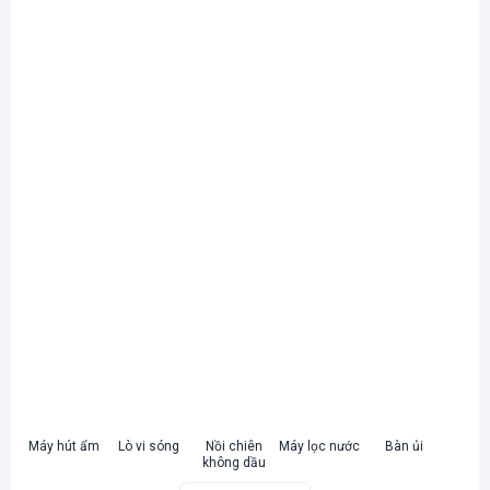
Máy hút ẩm
Lò vi sóng
Nồi chiên
Máy lọc nước
Bàn ủi
không dầu