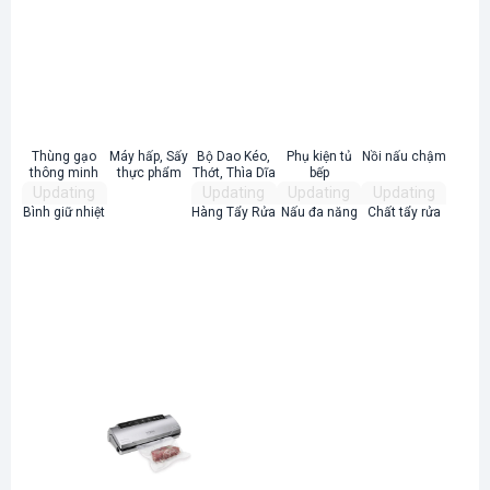
Thùng gạo
Máy hấp, Sấy
Bộ Dao Kéo,
Phụ kiện tủ
Nồi nấu chậm
thông minh
thực phẩm
Thớt, Thìa Dĩa
bếp
Updating
Updating
Updating
Updating
Bình giữ nhiệt
Hàng Tẩy Rửa
Nấu đa năng
Chất tẩy rửa