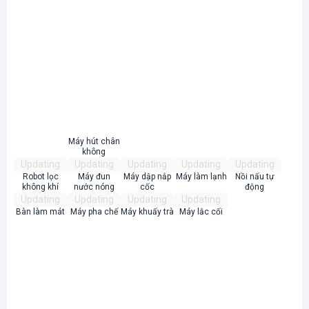
Máy hút chân
không
Updating
Updating
Updating
Updating
Updating
Robot lọc
Máy đun
Máy dập nắp
Máy làm lạnh
Nồi nấu tự
không khí
nước nóng
cốc
động
Updating
Updating
Updating
Updating
Bàn làm mát
Máy pha chế
Máy khuấy trà
Máy lắc cối