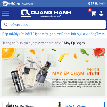
TP. Hà Nội
Hệ thống
showroom
0
Bếp từ
Máy rửa bát
Tủ lạnh
Máy lọc nước
Robot hút bụi
Lò vi sóng
Tivi
Máy
Trang chủ
Đồ gia dụng
Máy ép trái cây
0
Máy Ép Chậm
Máy Ép Nhanh
Máy Ép Chậm