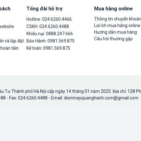
 sách
Tổng đài hỗ trợ
Mua hàng online
Thông tin chuyển khoả
n
Hotline: 024.6260.4466
Lợi ích mua hàng online
website
CSKH: 024.6260.4488
Hướng dẫn mua hàng
Khiếu nại: 0888.247.666
Câu hỏi thường gặp
n và lắp đặt
Bảo Hành: 0981.569.875
 hoàn tiền
Kế toán: 0981.569.875
u Tư Thành phố Hà Nội cấp ngày 14 tháng 01 năm 2025. Địa chỉ: 128 P
.4488 - Fax: 024.6260.4488 - Email: dienmayquanghanh.com@gmail.com