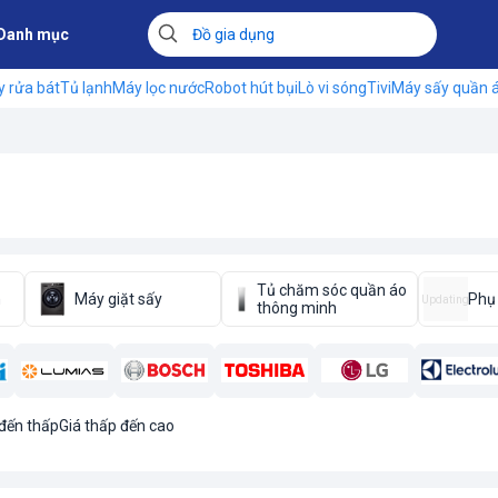
Danh mục
 rửa bát
Tủ lạnh
Máy lọc nước
Robot hút bụi
Lò vi sóng
Tivi
Máy sấy quần 
Tủ chăm sóc quần áo
n
Máy giặt sấy
Phụ 
Updating
thông minh
 đến thấp
Giá thấp đến cao