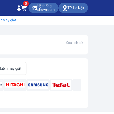
0
Hệ thống
TP. Hà Nội
showroom
áo
Máy giặt
Xóa lịch sử
kiện máy giặt