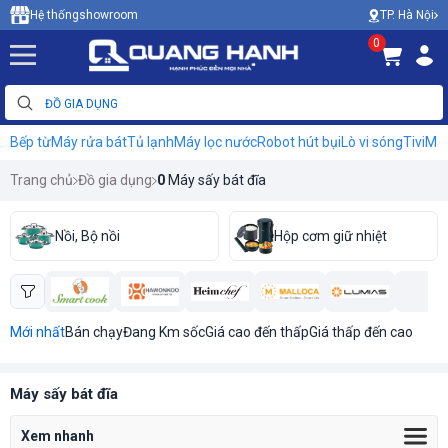
TP. Hà Nội
Hệ thống
showroom
0
Bếp từ
Máy rửa bát
Tủ lạnh
Máy lọc nước
Robot hút bụi
Lò vi sóng
Tivi
Máy
Trang chủ
Đồ gia dụng
0
Máy sấy bát đĩa
Nồi, Bộ nồi
Hộp cơm giữ nhiệt
Mới nhất
Bán chạy
Đang Km sốc
Giá cao đến thấp
Giá thấp đến cao
Máy sấy bát đĩa
Xem nhanh