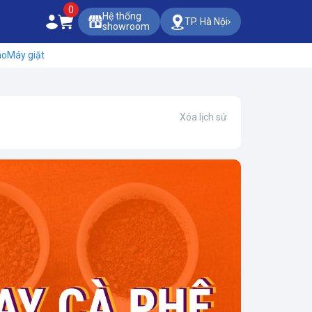
0
Hệ thống
TP. Hà Nội
showroom
áo
Máy giặt
Xóa lịch sử