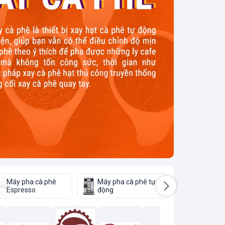
Máy pha cà phê
Máy pha cà phê tự
Máy pha cà
ing
Espresso
động
tự động