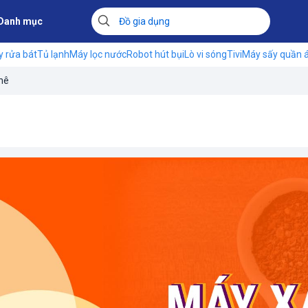
Danh mục
 rửa bát
Tủ lạnh
Máy lọc nước
Robot hút bụi
Lò vi sóng
Tivi
Máy sấy quần 
hê