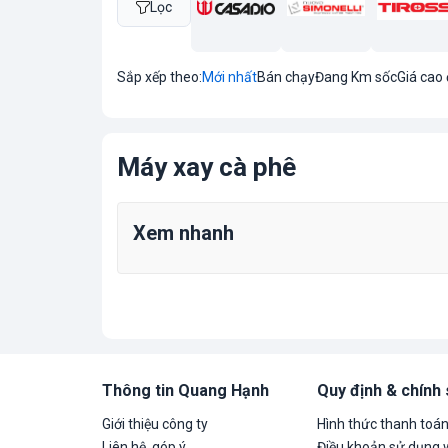
Lọc
Sắp xếp theo:
Mới nhất
Bán chạy
Đang Km sốc
Giá cao
Máy xay cà phê
Xem nhanh
Thông tin Quang Hạnh
Quy định & chính
Giới thiệu công ty
Hình thức thanh toá
Liên hệ, góp ý
Điều khoản sử dụng 