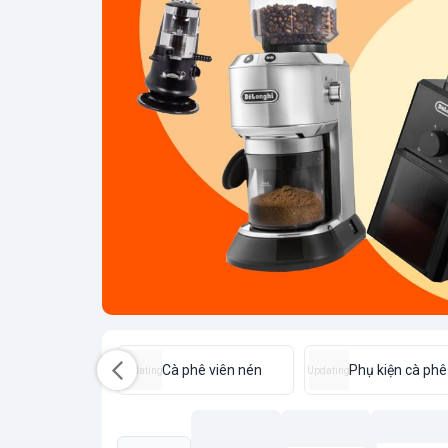
nh sữa, Máy tạo
Cà phê viên nén
Phụ kiện cà phê
Updating
Updating
ữa