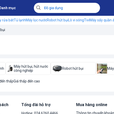
Danh mục
 rửa bát
Tủ lạnh
Máy lọc nước
Robot hút bụi
Lò vi sóng
Tivi
Máy sấy quần 
 bụi
Máy hút bụi, hút nước
ình
Robot hút bụi
Máy 
công nghiệp
 đến thấp
Giá thấp đến cao
 sách
Tổng đài hỗ trợ
Mua hàng online
Thông tin chuyển khoả
n
Hotline: 024.6260.4466