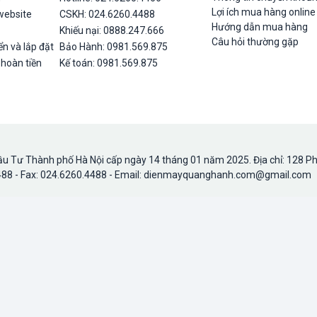
Lợi ích mua hàng online
website
CSKH: 024.6260.4488
Hướng dẫn mua hàng
Khiếu nại: 0888.247.666
Câu hỏi thường gặp
n và lắp đặt
Bảo Hành: 0981.569.875
 hoàn tiền
Kế toán: 0981.569.875
u Tư Thành phố Hà Nội cấp ngày 14 tháng 01 năm 2025. Địa chỉ: 128 P
.4488 - Fax: 024.6260.4488 - Email: dienmayquanghanh.com@gmail.com