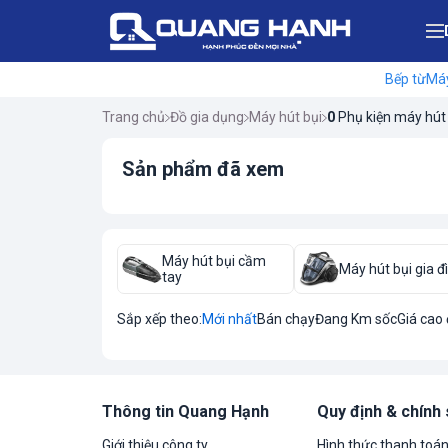
Bếp từ
Máy
Trang chủ
Đồ gia dụng
Máy hút bụi
0
Phụ kiện máy hút
Sản phẩm đã xem
Máy hút bụi cầm
Máy hút bụi gia đ
tay
Sắp xếp theo:
Mới nhất
Bán chạy
Đang Km sốc
Giá cao
Thông tin Quang Hạnh
Quy định & chính
Giới thiệu công ty
Hình thức thanh toá