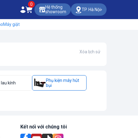
0
Hệ thống
TP. Hà Nội
showroom
áo
Máy giặt
Xóa lịch sử
Phụ kiện máy hút
lau kính
bụi
Kết nối với chúng tôi
n