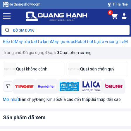
TP. Hà Nội
Hệ thống
showroom
0
Bếp từ
Máy rửa bát
Tủ lạnh
Máy lọc nước
Robot hút bụi
Lò vi sóng
Tivi
Máy
Trang chủ
Đồ gia dụng
Quạt
0
Quạt phun sương
Quạt không cánh
Quạt sàn chân quỳ
Updating
Updating
Mới nhất
Bán chạy
Đang Km sốc
Giá cao đến thấp
Giá thấp đến cao
Sản phẩm đã xem