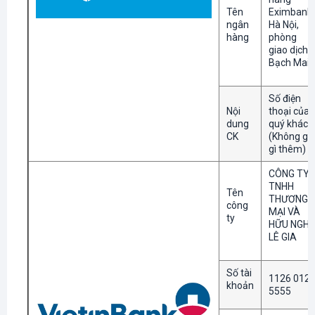
Tên
Eximbank
ngân
Hà Nội,
hàng
phòng
giao dịch
Bạch Mai
Số điện
Nội
thoại của
dung
quý khách
CK
(Không gh
gì thêm)
CÔNG TY
TNHH
Tên
THƯƠNG
công
MẠI VÀ
ty
HỮU NGHỊ
LÊ GIA
Số tài
1126 012
khoản
5555