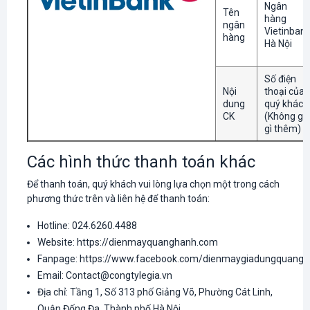
Ngân
Tên
hàng
ngân
Vietinban
hàng
Hà Nội
Số điện
Nội
thoại của
dung
quý khách
CK
(Không gh
gì thêm)
Các hình thức thanh toán khác
Để thanh toán, quý khách vui lòng lựa chọn một trong cách
phương thức trên và liên hệ để thanh toán:
Hotline: 024.6260.4488
Website: https://dienmayquanghanh.com
Fanpage: https://www.facebook.com/dienmaygiadungquang
Email: Contact@congtylegia.vn
Địa chỉ: Tầng 1, Số 313 phố Giảng Võ, Phường Cát Linh,
Quận Đống Đa, Thành phố Hà Nội