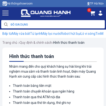
TP. Hà Nội
Hệ thống
showroom
0
Bếp từ
Máy rửa bát
Tủ lạnh
Máy lọc nước
Robot hút bụi
Lò vi sóng
Tivi
Máy
Trang chủ
Quy định & chính sách
Hình thức thanh toán
Hình thức thanh toán
Nhằm mang đến cho quý khách hàng sự hài lòng khi trải
nghiệm mua sắm và thanh toán linh hoạt, Điện máy Quang
Hạnh xin cung cấp các hình thức thanh toán sau:
Thanh toán bằng tiền mặt
Thanh toán chuyển khoản qua ngân hàng
Thanh toán qua thẻ ATM nội địa
Thanh toán qua thẻ tín dụng, thẻ ghi nợ