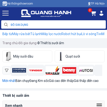
TP. Hà Nội
Hệ thống
showroom
0
Bếp từ
Máy rửa bát
Tủ lạnh
Máy lọc nước
Robot hút bụi
Lò vi sóng
Tivi
Máy
Trang chủ
Đồ gia dụng
0
Thiết bị sưởi ấm
Máy sưởi dầu
Quạt sưởi
Mới nhất
Bán chạy
Đang Km sốc
Giá cao đến thấp
Giá thấp đến cao
Thiết bị sưởi ấm
Xem nhanh