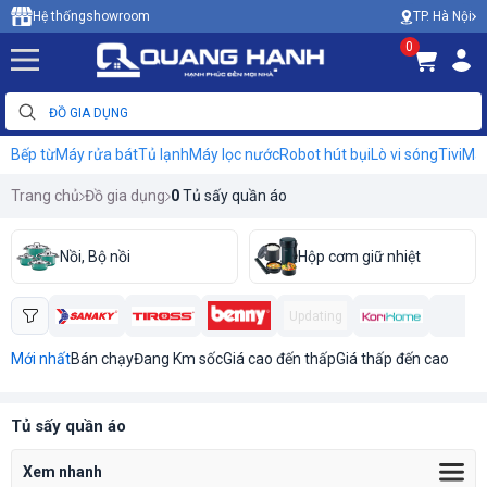
TP. Hà Nội
Hệ thống
showroom
0
Bếp từ
Máy rửa bát
Tủ lạnh
Máy lọc nước
Robot hút bụi
Lò vi sóng
Tivi
Máy
Trang chủ
Đồ gia dụng
0
Tủ sấy quần áo
Nồi, Bộ nồi
Hộp cơm giữ nhiệt
Updating
Mới nhất
Bán chạy
Đang Km sốc
Giá cao đến thấp
Giá thấp đến cao
Tủ sấy quần áo
Xem nhanh