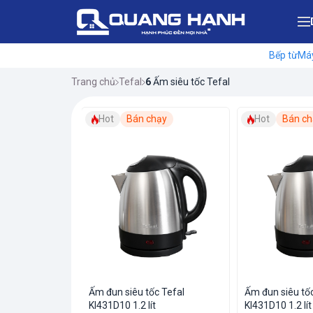
Bếp từ
Máy
Trang chủ
Tefal
6
Ấm siêu tốc Tefal
hạy
Hot
Bán chạy
Hot
Bán ch
c Tefal
Ấm đun siêu tốc Tefal
Ấm đun siêu tố
KI431D10 1.2 lít
KI431D10 1.2 lít