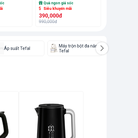
sốc
Quà ngon giá sốc
Quà ngon giá 
ãi
Siêu khuyến mãi
Siêu khuyến m
390,000đ
390,000đ
990,000đ
990,000đ
Máy trộn bột đa năng
Máy làm b
Áp suất Tefal
ing
Tefal
Tefal