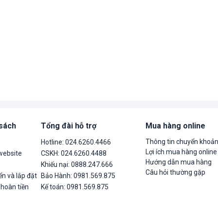
 sách
Tổng đài hỗ trợ
Mua hàng online
Thông tin chuyển khoả
n
Hotline: 024.6260.4466
Lợi ích mua hàng online
website
CSKH: 024.6260.4488
Hướng dẫn mua hàng
Khiếu nại: 0888.247.666
Câu hỏi thường gặp
n và lắp đặt
Bảo Hành: 0981.569.875
 hoàn tiền
Kế toán: 0981.569.875