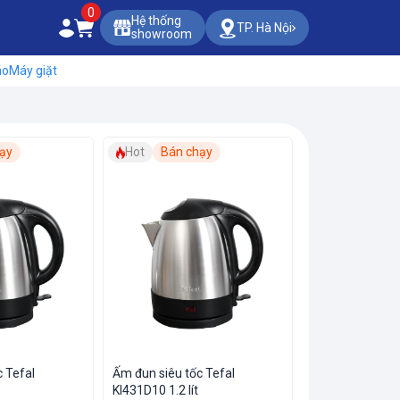
0
Hệ thống
TP. Hà Nội
showroom
áo
Máy giặt
ạy
Hot
Bán chạy
Hot
Bán ch
 Tefal
Ấm đun siêu tốc Tefal
Ấm đun siêu tốc
KI431D10 1.2 lít
KI431D10 1.2 lít