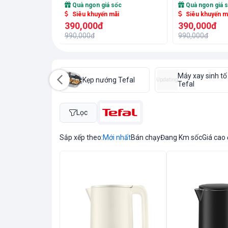
sốc
Quà ngon giá sốc
Quà ngon giá 
ãi
Siêu khuyến mãi
Siêu khuyến m
390,000đ
390,000đ
990,000đ
990,000đ
Máy xay sinh tố
 Là Tefal
Kẹp nướng Tefal
Updating
Tefal
Lọc
Sắp xếp theo:
Mới nhất
Bán chạy
Đang Km sốc
Giá cao