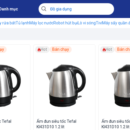
Danh mục
 rửa bát
Tủ lạnh
Máy lọc nước
Robot hút bụi
Lò vi sóng
Tivi
Máy sấy quần 
ạy
Hot
Bán chạy
Hot
Bán ch
c Tefal
Ấm đun siêu tốc Tefal
Ấm đun siêu tốc
KI431D10 1.2 lít
KI431D10 1.2 lít