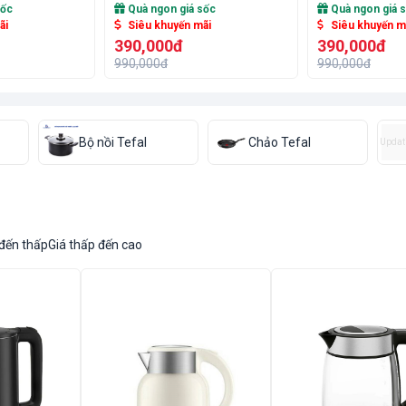
sốc
Quà ngon giá sốc
Quà ngon giá 
ãi
Siêu khuyến mãi
Siêu khuyến m
390,000đ
390,000đ
990,000đ
990,000đ
Bộ nồi Tefal
Chảo Tefal
Updat
 đến thấp
Giá thấp đến cao