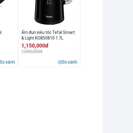
l
Ấm đun siêu tốc Tefal Smart
& Light KO850810 1.7L
1,150,000đ
1,690,000đ
So sánh
So sánh