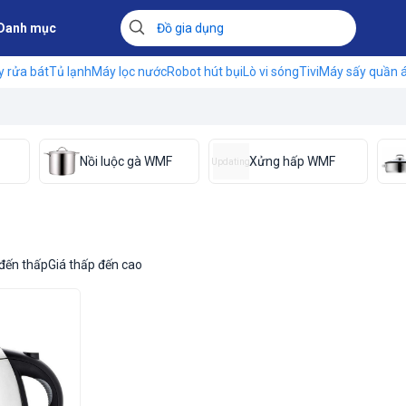
Danh mục
 rửa bát
Tủ lạnh
Máy lọc nước
Robot hút bụi
Lò vi sóng
Tivi
Máy sấy quần 
Nồi luộc gà WMF
Xửng hấp WMF
Updating
 đến thấp
Giá thấp đến cao