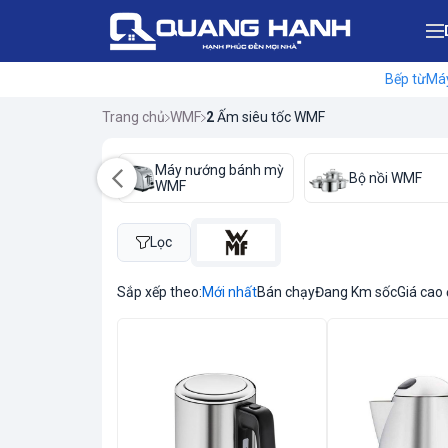
Bếp từ
Máy
Trang chủ
WMF
2
Ấm siêu tốc WMF
 pha cà phê
Máy nướng bánh mỳ
Bộ nồi WMF
F
WMF
Lọc
Sắp xếp theo:
Mới nhất
Bán chạy
Đang Km sốc
Giá cao