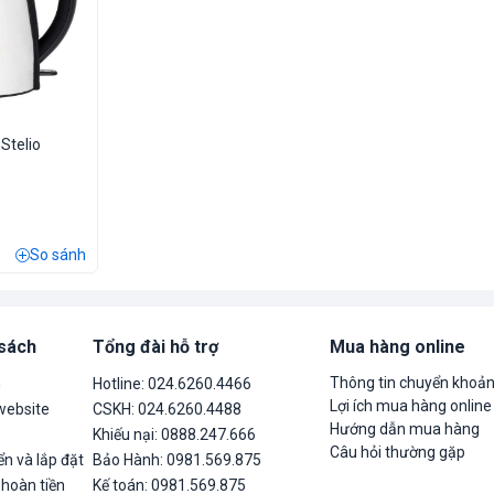
Stelio
So sánh
 sách
Tổng đài hỗ trợ
Mua hàng online
Thông tin chuyển khoả
n
Hotline: 024.6260.4466
Lợi ích mua hàng online
website
CSKH: 024.6260.4488
Hướng dẫn mua hàng
Khiếu nại: 0888.247.666
Câu hỏi thường gặp
n và lắp đặt
Bảo Hành: 0981.569.875
 hoàn tiền
Kế toán: 0981.569.875