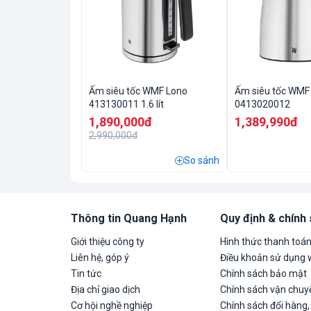
Ấm siêu tốc WMF Lono
Ấm siêu tốc WMF 
413130011 1.6 lít
0413020012
1,890,000đ
1,389,990đ
2,990,000đ
So sánh
Thông tin Quang Hạnh
Quy định & chính
Giới thiệu công ty
Hình thức thanh toá
Liên hệ, góp ý
Điều khoản sử dụng 
Tin tức
Chính sách bảo mật
Địa chỉ giao dịch
Chính sách vận chuyể
Cơ hội nghề nghiệp
Chính sách đổi hàng,