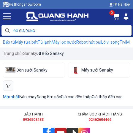
TP. Hà Nội
Hệ thống
showroom
0
Bếp từ
Máy rửa bát
Tủ lạnh
Máy lọc nước
Robot hút bụi
Lò vi sóng
Tivi
Máy
Trang chủ
Sanaky
0
Bếp Sanaky
Đèn sưởi Sanaky
Máy sưởi Sanaky
Mới nhất
Bán chạy
Đang Km sốc
Giá cao đến thấp
Giá thấp đến cao
BẢO HÀNH
CHĂM SÓC KHÁCH HÀNG
0936503433
02462604466