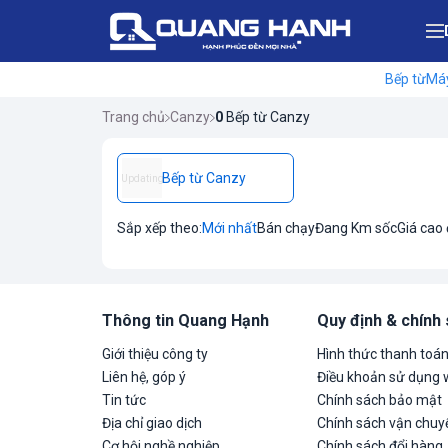
Bếp từ
Máy
Trang chủ
Canzy
0
Bếp từ Canzy
Bếp từ Canzy
Updating
Sắp xếp theo:
Mới nhất
Bán chạy
Đang Km sốc
Giá cao
Thông tin Quang Hạnh
Quy định & chính
Giới thiệu công ty
Hình thức thanh toá
Liên hệ, góp ý
Điều khoản sử dụng 
Tin tức
Chính sách bảo mật
Địa chỉ giao dịch
Chính sách vận chuyể
Cơ hội nghề nghiệp
Chính sách đổi hàng,