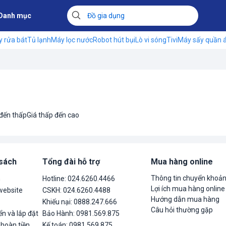
Danh mục
 rửa bát
Tủ lạnh
Máy lọc nước
Robot hút bụi
Lò vi sóng
Tivi
Máy sấy quần 
 đến thấp
Giá thấp đến cao
 sách
Tổng đài hỗ trợ
Mua hàng online
Thông tin chuyển khoả
n
Hotline: 024.6260.4466
Lợi ích mua hàng online
website
CSKH: 024.6260.4488
Hướng dẫn mua hàng
Khiếu nại: 0888.247.666
Câu hỏi thường gặp
n và lắp đặt
Bảo Hành: 0981.569.875
 hoàn tiền
Kế toán: 0981.569.875