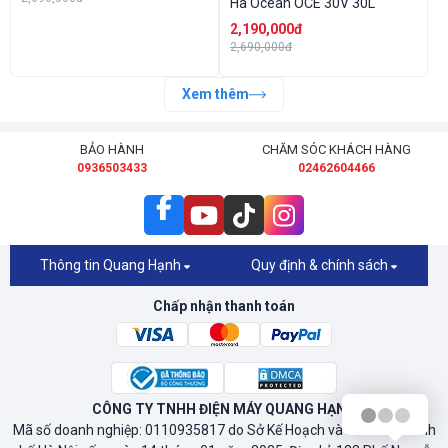
Hà Ocean OCE 30V 30L
2,190,000đ
2,690,000đ
Xem thêm
BẢO HÀNH
CHĂM SÓC KHÁCH HÀNG
0936503433
02462604466
Thông tin Quang Hạnh
Quy định & chính sách
Chấp nhận thanh toán
CÔNG TY TNHH ĐIỆN MÁY QUANG HẠNH
Mã số doanh nghiệp: 0110935817 do Sở Kế Hoạch và Đầu Tư Thành