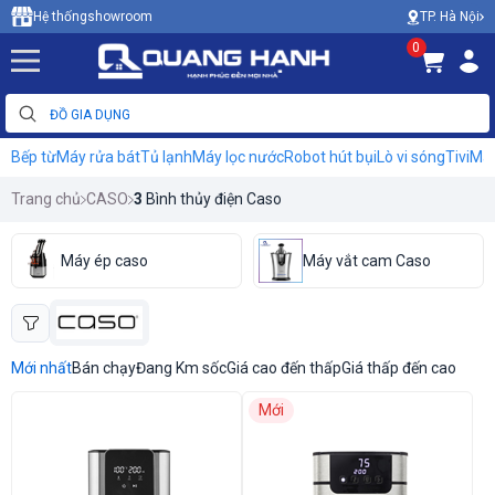
TP. Hà Nội
Hệ thống
showroom
0
Bếp từ
Máy rửa bát
Tủ lạnh
Máy lọc nước
Robot hút bụi
Lò vi sóng
Tivi
Máy
Trang chủ
CASO
3
Bình thủy điện Caso
Máy ép caso
Máy vắt cam Caso
Mới nhất
Bán chạy
Đang Km sốc
Giá cao đến thấp
Giá thấp đến cao
Mới