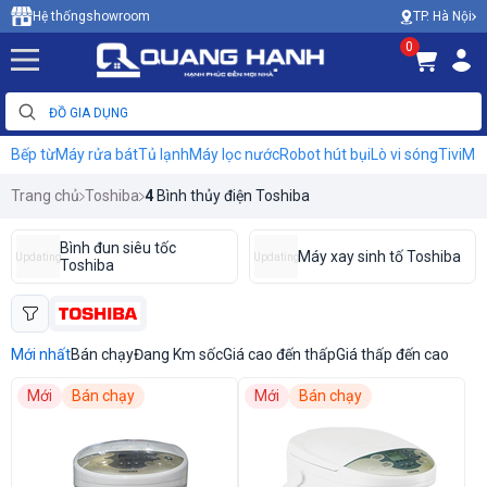
TP. Hà Nội
Hệ thống
showroom
0
Bếp từ
Máy rửa bát
Tủ lạnh
Máy lọc nước
Robot hút bụi
Lò vi sóng
Tivi
Máy
Trang chủ
Toshiba
4
Bình thủy điện Toshiba
Bình đun siêu tốc
Máy xay sinh tố Toshiba
Updating
Updating
Toshiba
Mới nhất
Bán chạy
Đang Km sốc
Giá cao đến thấp
Giá thấp đến cao
Mới
Bán chạy
Mới
Bán chạy