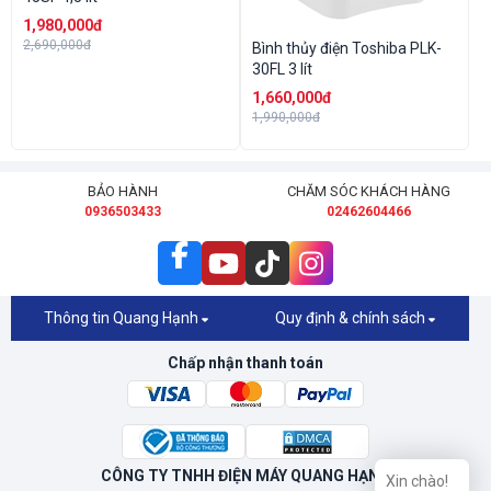
1,980,000đ
2,690,000đ
Bình thủy điện Toshiba PLK-
30FL 3 lít
1,660,000đ
1,990,000đ
BẢO HÀNH
CHĂM SÓC KHÁCH HÀNG
0936503433
02462604466
Thông tin Quang Hạnh
Quy định & chính sách
Chấp nhận thanh toán
CÔNG TY TNHH ĐIỆN MÁY QUANG HẠNH
Xin chào!