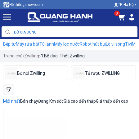
TP. Hà Nội
Hệ thống
showroom
0
Bếp từ
Máy rửa bát
Tủ lạnh
Máy lọc nước
Robot hút bụi
Lò vi sóng
Tivi
Máy
Trang chủ
Zwilling
1
Bộ dao, Thớt Zwilling
Bộ nồi Zwilling
Tủ rượu ZWILLING
Updating
Updating
Mới nhất
Bán chạy
Đang Km sốc
Giá cao đến thấp
Giá thấp đến cao