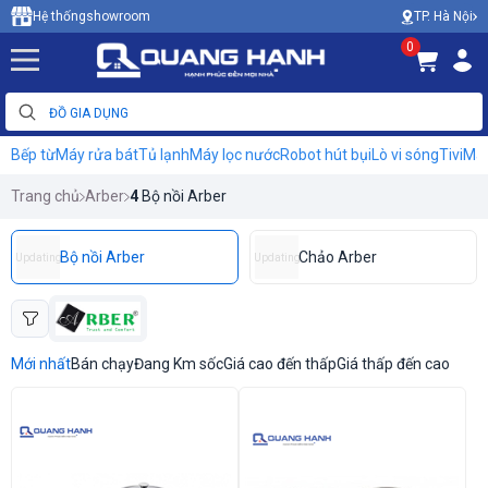
TP. Hà Nội
Hệ thống
showroom
0
Bếp từ
Máy rửa bát
Tủ lạnh
Máy lọc nước
Robot hút bụi
Lò vi sóng
Tivi
Máy
Trang chủ
Arber
4
Bộ nồi Arber
Bộ nồi Arber
Chảo Arber
Updating
Updating
Mới nhất
Bán chạy
Đang Km sốc
Giá cao đến thấp
Giá thấp đến cao