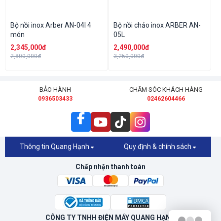
Bộ nồi inox Arber AN-04I 4
Bộ nồi chảo inox ARBER AN-
món
05L
2,345,000đ
2,490,000đ
2,800,000đ
3,250,000đ
BẢO HÀNH
CHĂM SÓC KHÁCH HÀNG
0936503433
02462604466
Thông tin Quang Hạnh
Quy định & chính sách
Chấp nhận thanh toán
CÔNG TY TNHH ĐIỆN MÁY QUANG HẠNH