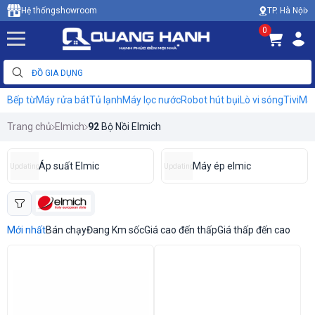
TP. Hà Nội
Hệ thống
showroom
0
Bếp từ
Máy rửa bát
Tủ lạnh
Máy lọc nước
Robot hút bụi
Lò vi sóng
Tivi
Máy
Trang chủ
Elmich
92
Bộ Nồi Elmich
Áp suất Elmic
Máy ép elmic
Updating
Updating
Mới nhất
Bán chạy
Đang Km sốc
Giá cao đến thấp
Giá thấp đến cao