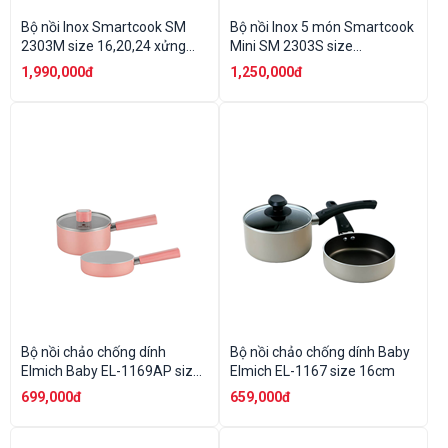
Bộ nồi Inox Smartcook SM
Bộ nồi Inox 5 món Smartcook
2303M size 16,20,24 xửng
Mini SM 2303S size
hấp 3 tầng 20,22,24cm
16,18,20,xửng hấp 3 tầng
1,990,000đ
1,250,000đ
size 16,18,20cm
Bộ nồi chảo chống dính
Bộ nồi chảo chống dính Baby
Elmich Baby EL-1169AP size
Elmich EL-1167 size 16cm
16cm
699,000đ
659,000đ