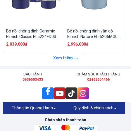
Bộ nồi chống dính Ceramic
Bộ nồi chống dính vân gỗ
Elmich Classic EL5224FD03
Elmich Nature EL-5206MG04
size 18,20,24cm
size 18,20,24 chảo 26cm
2,039,000đ
2,996,000đ
Xem thêm
BẢO HÀNH
CHĂM SÓC KHÁCH HÀNG
0936503433
02462604466
Thông tin Quang Hạnh
Quy định & chính sách
Chấp nhận thanh toán