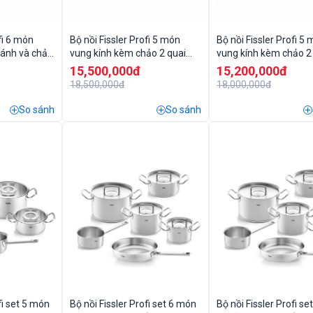
fi 6 món
Bộ nồi Fissler Profi 5 món
Bộ nồi Fissler Profi 5
uánh và chảo
vung kính kèm chảo 2 quai
vung kính kèm chảo 2
28cm
24cm
15,500,000đ
15,200,000đ
18,500,000đ
18,000,000đ
So sánh
So sánh
fi set 5 món
Bộ nồi Fissler Profi set 6 món
Bộ nồi Fissler Profi s