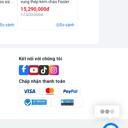
ox size
vung thép kèm chảo Fissler
Profi tổ ong size 28cm
15,290,000đ
17,500,000đ
So sánh
So sánh
Kết nối với chúng tôi
n
Chấp nhận thanh toán
Xin chào!