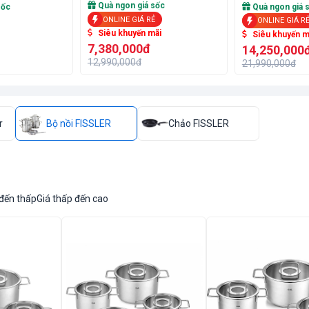
Quà ngon giá sốc
sốc
Quà ngon giá 
ONLINE GIÁ RẺ
ONLINE GIÁ R
Siêu khuyến mãi
Siêu khuyến m
7,380,000đ
14,250,000
12,990,000đ
21,990,000đ
r
Bộ nồi FISSLER
Chảo FISSLER
 đến thấp
Giá thấp đến cao