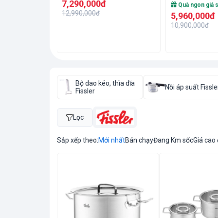
7,290,000đ
tại Đức
Quà ngon giá 
12,990,000đ
5,960,000đ
10,900,000đ
Bộ dao kéo, thìa dĩa
Nồi áp suất Fissle
Fissler
Lọc
Sắp xếp theo:
Mới nhất
Bán chạy
Đang Km sốc
Giá cao