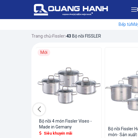
Bếp từ
Máy
Trang chủ
Fissler
43
Bộ nồi FISSLER
Bán chạy
Mới
Las Vegas 5
sốc
Ẻ
ền
ãi
Bộ nồi 4 món Fissler Viseo -
Made in Gemany
Bộ nồi Fissler 
Siêu khuyến mãi
món- Sản xuất nguyên chiếc