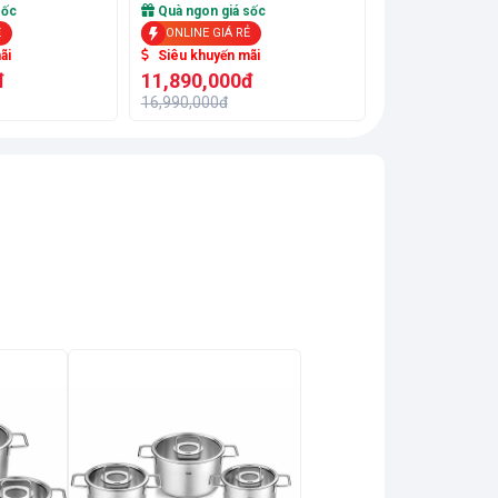
chảo
sốc
Quà ngon giá sốc
Ẻ
ONLINE GIÁ RẺ
ãi
Siêu khuyến mãi
đ
11,890,000đ
16,990,000đ