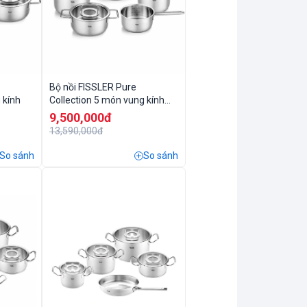
Bộ nồi FISSLER Pure
 kính
Collection 5 món vung kính
kèm quánh
9,500,000đ
13,590,000đ
So sánh
So sánh