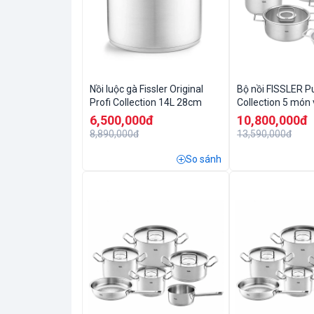
Nồi luộc gà Fissler Original
Bộ nồi FISSLER P
Profi Collection 14L 28cm
Collection 5 món 
kèm chảo 2 quai
6,500,000đ
10,800,000đ
8,890,000đ
13,590,000đ
So sánh