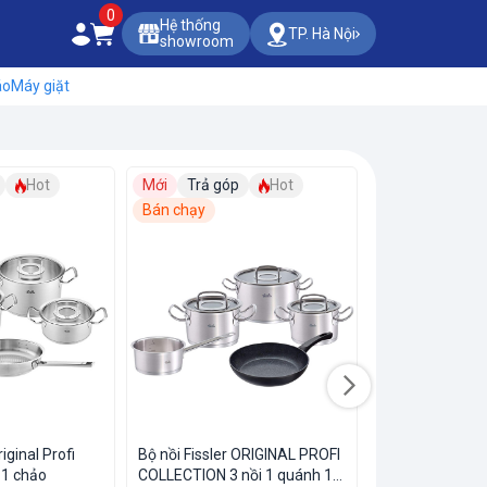
0
Hệ thống
TP. Hà Nội
showroom
áo
Máy giặt
Hot
Mới
Trả góp
Hot
Mới
Trả góp
Bán chạy
Bán chạy
Bộ nồi Fissler Or
Collection Sau
Quà ngon giá 
ONLINE GIÁ R
Siêu khuyến m
13,880,000
16,990,000đ
riginal Profi
Bộ nồi Fissler ORIGINAL PROFI
 1 chảo
COLLECTION 3 nồi 1 quánh 1