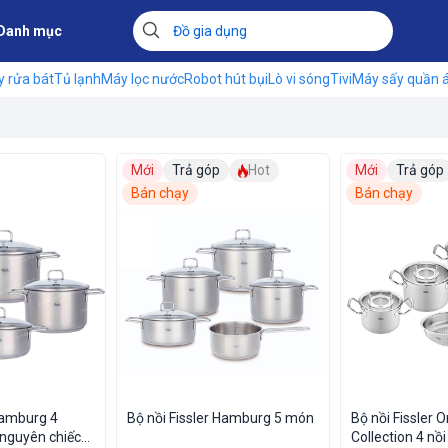
Danh mục
 rửa bát
Tủ lạnh
Máy lọc nước
Robot hút bụi
Lò vi sóng
Tivi
Máy sấy quần 
Mới
Trả góp
Hot
Mới
Trả góp
Bán chạy
Bán chạy
Hamburg 4
Bộ nồi Fissler Hamburg 5 món
Bộ nồi Fissler O
Collection 4 nồi