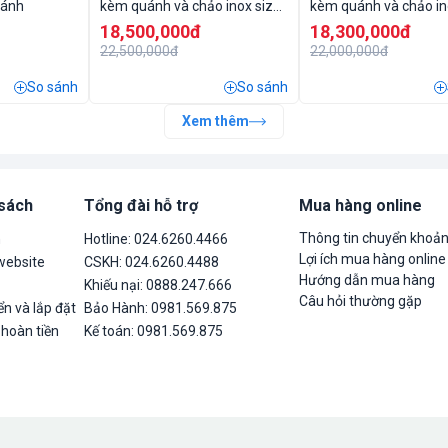
uánh
kèm quánh và chảo inox size
kèm quánh và chảo in
28cm vung inox
24cm vung inox
18,500,000đ
18,300,000đ
22,500,000đ
22,000,000đ
So sánh
So sánh
Xem thêm
 sách
Tổng đài hỗ trợ
Mua hàng online
Thông tin chuyển khoả
n
Hotline: 024.6260.4466
Lợi ích mua hàng online
website
CSKH: 024.6260.4488
Hướng dẫn mua hàng
Khiếu nại: 0888.247.666
Câu hỏi thường gặp
n và lắp đặt
Bảo Hành: 0981.569.875
 hoàn tiền
Kế toán: 0981.569.875