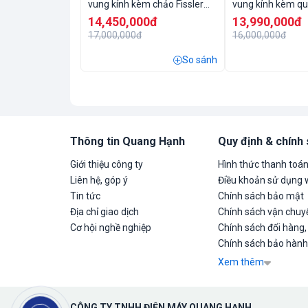
vung kính kèm chảo Fissler
vung kính kèm q
Profi tổ ong size 24cm
14,450,000đ
13,990,000đ
17,000,000đ
16,000,000đ
So sánh
Thông tin Quang Hạnh
Quy định & chính
Giới thiệu công ty
Hình thức thanh toá
Liên hệ, góp ý
Điều khoản sử dụng 
Tin tức
Chính sách bảo mật
Địa chỉ giao dịch
Chính sách vận chuyể
Cơ hội nghề nghiệp
Chính sách đổi hàng,
Chính sách bảo hành
Xem thêm
CÔNG TY TNHH ĐIỆN MÁY QUANG HẠNH