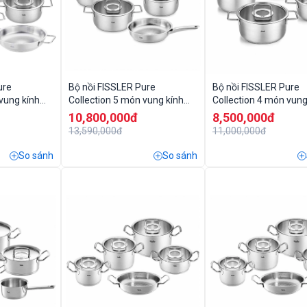
ure
Bộ nồi FISSLER Pure
Bộ nồi FISSLER Pure
vung kính
Collection 5 món vung kính
Collection 4 món vung
 24cm
kèm chảo thép 24cm
10,800,000đ
8,500,000đ
13,590,000đ
11,000,000đ
So sánh
So sánh