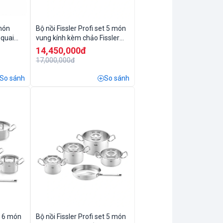
 món
Bộ nồi Fissler Profi set 5 món
 quai
vung kính kèm chảo Fissler
Profi tổ ong size 28cm
14,450,000đ
17,000,000đ
So sánh
So sánh
et 6 món
Bộ nồi Fissler Profi set 5 món