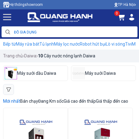
TP. Hà Nội
Hệ thống
showroom
0
Bếp từ
Máy rửa bát
Tủ lạnh
Máy lọc nước
Robot hút bụi
Lò vi sóng
Tivi
Máy
Trang chủ
Daiwa
10
Cây nước nóng lạnh Daiwa
Máy sưởi dầu Daiwa
Máy sưởi Daiwa
Updating
Mới nhất
Bán chạy
Đang Km sốc
Giá cao đến thấp
Giá thấp đến cao