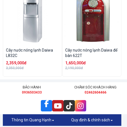
Cây nước nóng lạnh Daiwa
Cây nước nóng lạnh Daiwa để
L832C
bàn 622T
2,359,000đ
1,650,000đ
3,350,000đ
2,190,000đ
BẢO HÀNH
CHĂM SÓC KHÁCH HÀNG
0936503433
02462604466
Thông tin Quang Hạnh
Quy định & chính sách