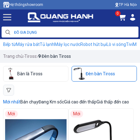
TP. Hà Nội
Hệ thống
showroom
0
Bếp từ
Máy rửa bát
Tủ lạnh
Máy lọc nước
Robot hút bụi
Lò vi sóng
Tivi
Máy
Trang chủ
Tiross
9
Đèn bàn Tiross
Bàn là Tiross
Đèn bàn Tiross
Mới nhất
Bán chạy
Đang Km sốc
Giá cao đến thấp
Giá thấp đến cao
Mới
Mới