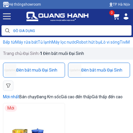
TP. Hà Nội
Hệ thống
showroom
0
Bếp từ
Máy rửa bát
Tủ lạnh
Máy lọc nước
Robot hút bụi
Lò vi sóng
Tivi
Máy
Trang chủ
Đại Sinh
1
Đèn bắt muỗi Đại Sinh
Đèn bắt muỗi Đại Sinh
Đèn bắt muỗi Đại Sinh
Updating
Updating
Mới nhất
Bán chạy
Đang Km sốc
Giá cao đến thấp
Giá thấp đến cao
Mới