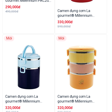
Gourmet Millennium PAC2GO
Bento (hồng)
290,000đ
Camen đựng cơm La
490,000đ
gourmet® Millennium
PAC2GO 2 ngăn 2.5L
330,000đ
(đỏ/trắng)
590,000đ
Mới
Mới
Camen đựng cơm La
Camen đựng cơm La
gourmet® Millennium
gourmet® Millennium
PAC2GO 2 ngăn 2.5L
PAC2GO 3 ngăn 2.4L
320,000đ
320,000đ
(tím/xanh)
(vàng/cam)