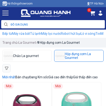
TP. Hà Nội
Hệ thống
showroom
0
Bếp từ
Máy rửa bát
Tủ lạnh
Máy lọc nước
Robot hút bụi
Lò vi sóng
Tivi
Máy
Trang chủ
La Gourmet
9
Hộp đựng cơm La Gourmet
Hộp đựng cơm La
Chảo La gourmet
Updating
Updating
Gourmet
Mới nhất
Bán chạy
Đang Km sốc
Giá cao đến thấp
Giá thấp đến cao
Mới
Mới