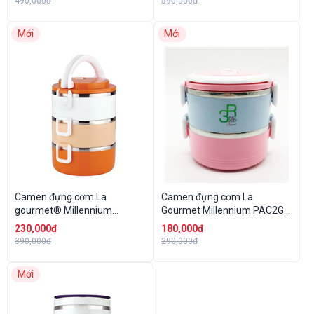
490,000đ
590,000đ
Mới
Mới
Camen đựng cơm La
Camen đựng cơm La
gourmet® Millennium
Gourmet Millennium PAC2GO
PAC2GO 3 ngăn
2 ngăn 1.4L
230,000đ
180,000đ
2.1L(cam/trắng)
390,000đ
290,000đ
Mới