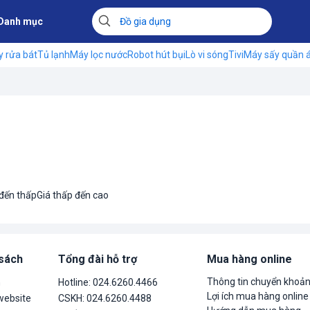
Danh mục
 rửa bát
Tủ lạnh
Máy lọc nước
Robot hút bụi
Lò vi sóng
Tivi
Máy sấy quần 
 đến thấp
Giá thấp đến cao
 sách
Tổng đài hỗ trợ
Mua hàng online
Thông tin chuyển khoả
n
Hotline: 024.6260.4466
Lợi ích mua hàng online
website
CSKH: 024.6260.4488