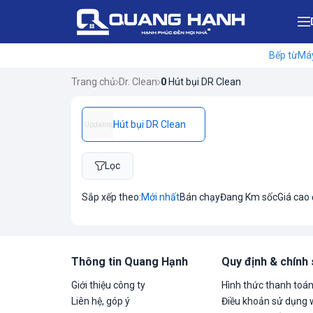
Bếp từ
Máy
Trang chủ
Dr. Clean
0
Hút bụi DR Clean
Hút bụi DR Clean
Updating
Lọc
Sắp xếp theo:
Mới nhất
Bán chạy
Đang Km sốc
Giá cao
Thông tin Quang Hạnh
Quy định & chính
Giới thiệu công ty
Hình thức thanh toá
Liên hệ, góp ý
Điều khoản sử dụng 