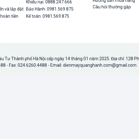
Hướng dẫn mua hàng
Khiếu nại: 0888.247.666
Câu hỏi thường gặp
n và lắp đặt
Bảo Hành: 0981.569.875
 hoàn tiền
Kế toán: 0981.569.875
u Tư Thành phố Hà Nội cấp ngày 14 tháng 01 năm 2025. Địa chỉ: 128 P
.4488 - Fax: 024.6260.4488 - Email: dienmayquanghanh.com@gmail.com