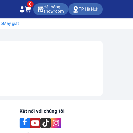
0
Hệ thống
TP. Hà Nội
showroom
áo
Máy giặt
Kết nối với chúng tôi
n