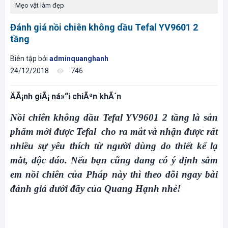
Mẹo vặt làm đẹp
Đánh giá nồi chiên không dầu Tefal YV9601 2
tầng
Biên tập bởi
adminquanghanh
24/12/2018
746
ÄÃ¡nh giÃ¡ ná»“i chiÃªn khÃ´n
Nồi chiên không dầu Tefal YV9601 2 tầng
là sản
phẩm mới được Tefal cho ra mắt và nhận được rất
nhiều sự yêu thích từ người dùng do thiết kế lạ
mắt, độc đáo. Nếu bạn cũng đang có ý định sắm
em nồi chiên của Pháp này thì theo dõi ngay bài
đánh giá dưới đây của
Quang Hạnh
nhé!