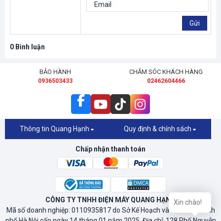
Gửi
0
Bình luận
BẢO HÀNH
CHĂM SÓC KHÁCH HÀNG
0936503433
02462604466
Thông tin Quang Hạnh
Quy định & chính sách
Chấp nhận thanh toán
CÔNG TY TNHH ĐIỆN MÁY QUANG HẠNH
Mã số doanh nghiệp: 0110935817 do Sở Kế Hoạch và Đầu Tư Thành
phố Hà Nội cấp ngày 14 tháng 01 năm 2025. Địa chỉ: 128 Phố Nguyễn