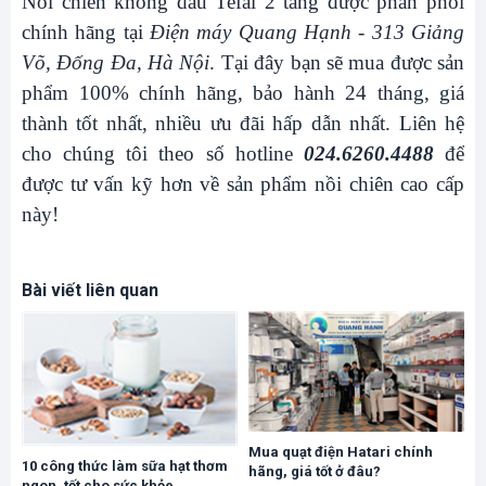
Nồi chiên không dầu Tefal 2 tầng được phân phối
chính hãng tại
Điện máy Quang Hạnh - 313 Giảng
Võ, Đống Đa, Hà Nội
. Tại đây bạn sẽ mua được sản
phẩm 100% chính hãng, bảo hành 24 tháng, giá
thành tốt nhất, nhiều ưu đãi hấp dẫn nhất. Liên hệ
cho chúng tôi theo số hotline
024.6260.4488
để
được tư vấn kỹ hơn về sản phẩm nồi chiên cao cấp
này!
Bài viết liên quan
Mua quạt điện Hatari chính
10 công thức làm sữa hạt thơm
hãng, giá tốt ở đâu?
ngon, tốt cho sức khỏe