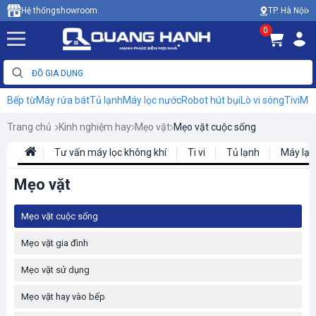
TP. Hà Nội
Hệ thống
showroom
0
Bếp từ
Máy rửa bát
Tủ lạnh
Máy lọc nước
Robot hút bụi
Lò vi sóng
Tivi
Máy
Trang chủ
Kinh nghiệm hay
Mẹo vặt
Mẹo vặt cuộc sống
Tư vấn máy lọc không khí
Ti vi
Tủ lạnh
Máy lạn
Mẹo vặt
Mẹo vặt cuộc sống
Mẹo vặt gia đình
Mẹo vặt sử dụng
Mẹo vặt hay vào bếp