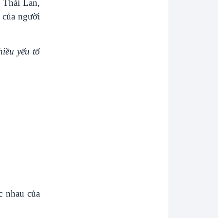
 Thái Lan,
n của người
hiều yếu tố
c nhau của