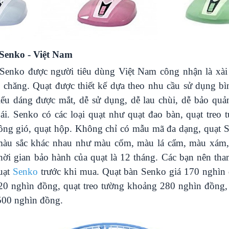
 Senko - Việt Nam
Senko được người tiêu dùng Việt Nam công nhận là xài
ải chăng. Quạt được thiết kế dựa theo nhu cầu sử dụng b
iểu dáng được mắt, dễ sử dụng, dễ lau chùi, dễ bảo quả
i. Senko có các loại quạt như quạt đao bàn, quạt treo 
hông gió, quạt hộp. Không chỉ có mẫu mã đa dạng, quạt 
 màu sắc khác nhau như màu cốm, màu lá cẩm, màu xám
hời gian bảo hành của quạt là 12 tháng. Các bạn nên th
quạt
Senko
trước khi mua. Quạt bàn Senko giá 170 nghìn 
20 nghìn đồng, quạt treo tường khoảng 280 nghìn đồng,
 500 nghìn đồng.