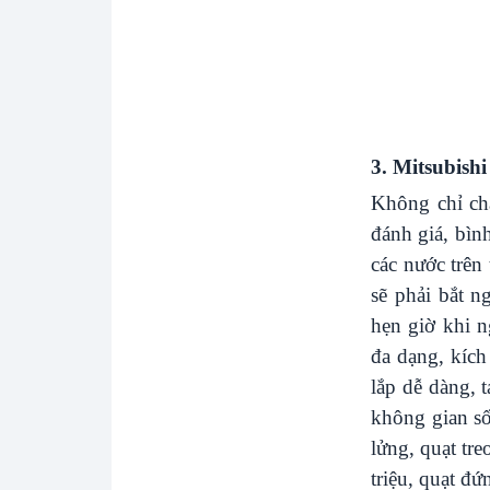
3. Mitsubish
Không chỉ ch
đánh giá, bìn
các nước trên
sẽ phải bắt n
hẹn giờ khi n
đa dạng, kích 
lắp dễ dàng, 
không gian s
lửng, quạt tre
triệu, quạt đứn