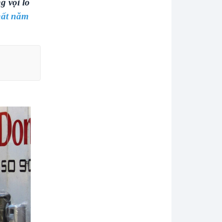
g vội lo
hất năm