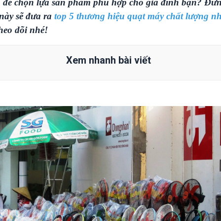
ó để chọn lựa sản phẩm phù hợp cho gia đình bạn? Đừn
t này sẽ đưa ra
top 5 thương hiệu quạt máy chất lượng n
heo dõi nhé!
Xem nhanh bài viết