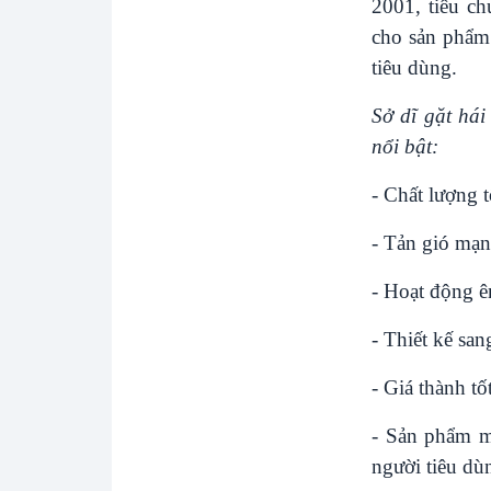
2001, tiêu c
cho sản phẩm 
tiêu dùng.
Sở dĩ gặt hái
nổi bật:
- Chất lượng t
- Tản gió mạn
- Hoạt động ê
- Thiết kế san
- Giá thành tố
- Sản phẩm m
người tiêu dù