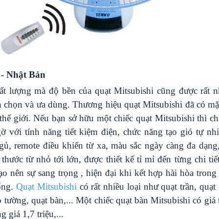
i - Nhật Bản
ất lượng mà độ bền của quạt Mitsubishi cũng được rất n
h chọn và ưa dùng. Thương hiệu quạt Mitsubishi đã có mặ
 thế giới. Nếu bạn sở hữu một chiếc quạt Mitsubishi thì c
gờ với tính năng tiết kiệm điện, chức năng tạo gió tự nh
gủ, remote điều khiển từ xa, màu sắc ngày càng đa dạng
thước từ nhỏ tới lớn, được thiết kế tỉ mỉ đến từng chi tiế
tạo nên sự sang trọng , hiện đại khi kết hợp hài hòa trong
ống.
Quạt Mitsubishi
có rất nhiều loại như quạt trần, quạt
o tường, quạt bàn,... Một chiếc quạt bàn Mitsubishi có giá 
g giá 1,7 triệu,...