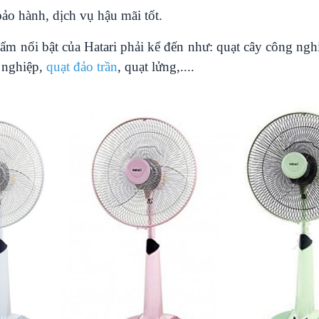
bảo hành, dịch vụ hậu mãi tốt.
ẩm nổi bật của Hatari phải kể đến như:
quạt cây công ngh
 nghiệp,
quạt đảo trần
,
quạt lửng
,....