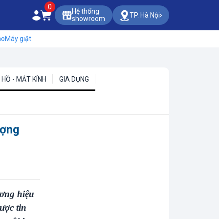
0
Hệ thống
TP. Hà Nội
showroom
áo
Máy giặt
HỒ - MẮT KÍNH
GIA DỤNG
ượng
ơng hiệu
ược tin