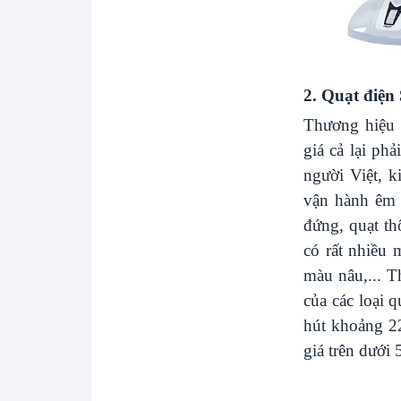
2. Quạt điện
Thương hiệu 
giá cả lại ph
người Việt, k
vận hành êm á
đứng, quạt t
có rất nhiều
màu nâu,... T
của các loại 
hút khoảng 2
giá trên dưới