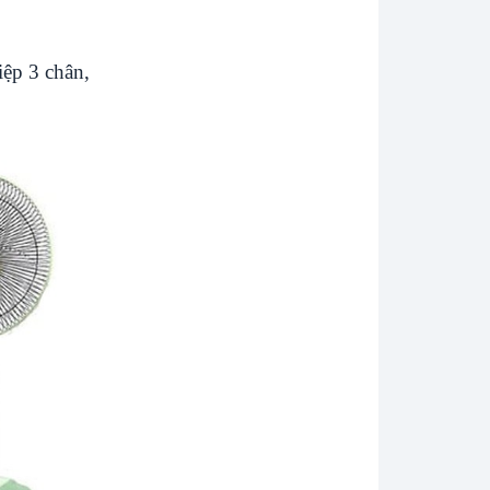
iệp 3 chân
,