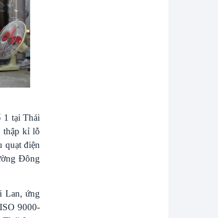
 1 tại Thái
 thập kỉ lỗ
u quạt điện
rường Đông
ái Lan, ứng
g ISO 9000-