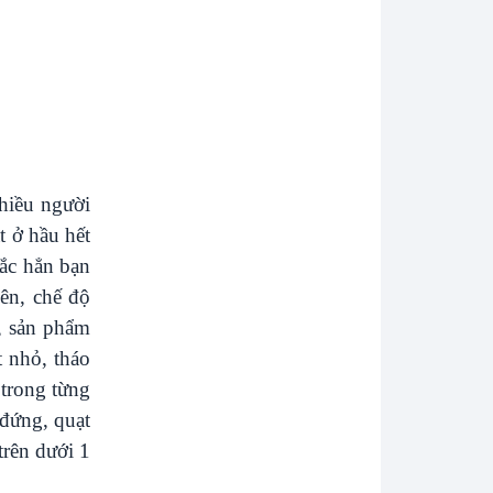
hiều người
t ở hầu hết
hắc hẳn bạn
iên, chế độ
, sản phẩm
t nhỏ, tháo
 trong từng
 đứng, quạt
trên dưới 1