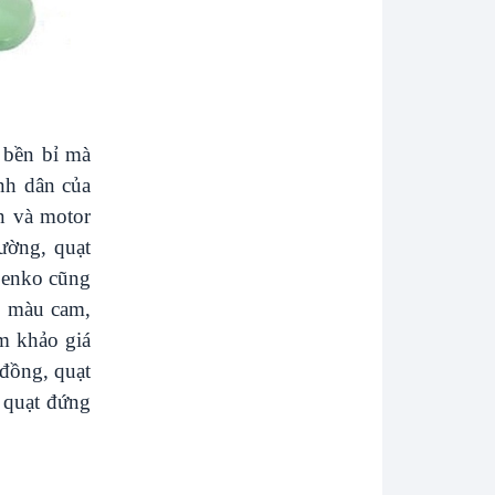
 bền bỉ mà
ình dân của
n và motor
tường, quạt
Senko cũng
, màu cam,
am khảo giá
đồng, quạt
 quạt đứng