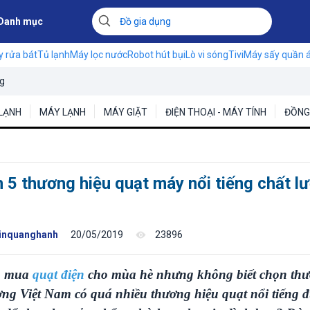
Danh mục
 rửa bát
Tủ lạnh
Máy lọc nước
Robot hút bụi
Lò vi sóng
Tivi
Máy sấy quần 
ng
LẠNH
MÁY LẠNH
MÁY GIẶT
ĐIỆN THOẠI - MÁY TÍNH
ĐỒNG 
 5 thương hiệu quạt máy nổi tiếng chất l
inquanghanh
20/05/2019
23896
m mua
quạt điện
cho mùa hè nhưng không biết chọn thư
ng Việt Nam có quá nhiều thương hiệu quạt nổi tiếng đ