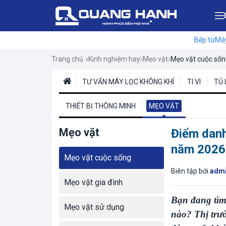
Bếp từ
Máy
Trang chủ
Kinh nghiệm hay
Mẹo vặt
Mẹo vặt cuộc số
TƯ VẤN MÁY LỌC KHÔNG KHÍ
TI VI
TỦ 
THIẾT BỊ THÔNG MINH
MẸO VẶT
Mẹo vặt
Điểm danh
năm 2026
Mẹo vặt cuộc sống
Biên tập bởi
adm
Mẹo vặt gia đình
Bạn đang tì
Mẹo vặt sử dụng
nào? Thị trườ