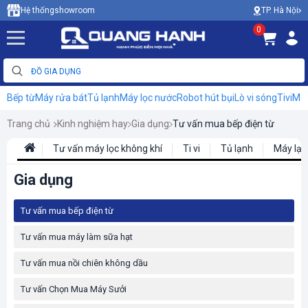
TP. Hà Nội
Hệ thống
showroom
0
Bếp từ
Máy rửa bát
Tủ lạnh
Máy lọc nước
Robot hút bụi
Lò vi sóng
Tivi
Máy
Trang chủ
Kinh nghiệm hay
Gia dụng
Tư vấn mua bếp điện từ
Tư vấn máy lọc không khí
Ti vi
Tủ lạnh
Máy lạn
Gia dụng
Tư vấn mua bếp điện từ
Tư vấn mua máy làm sữa hạt
Tư vấn mua nồi chiên không dầu
Tư vấn Chọn Mua Máy Sưởi