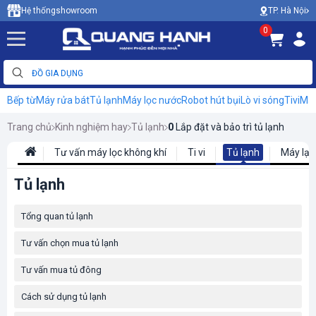
TP. Hà Nội
Hệ thống
showroom
0
Bếp từ
Máy rửa bát
Tủ lạnh
Máy lọc nước
Robot hút bụi
Lò vi sóng
Tivi
Máy
Trang chủ
Kinh nghiệm hay
Tủ lạnh
0
Lắp đặt và bảo trì tủ lạnh
Tư vấn máy lọc không khí
Ti vi
Tủ lạnh
Máy lạn
Tủ lạnh
Tổng quan tủ lạnh
Tư vấn chọn mua tủ lạnh
Tư vấn mua tủ đông
Cách sử dụng tủ lạnh