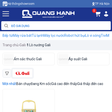
TP. Hà Nội
Hệ thống
showroom
0
Bếp từ
Máy rửa bát
Tủ lạnh
Máy lọc nước
Robot hút bụi
Lò vi sóng
Tivi
Máy
Trang chủ
Gali
1
Lò nướng Gali
Ấm sắc thuốc Gali
Áp suất Gali
Updating
Updating
Mới nhất
Bán chạy
Đang Km sốc
Giá cao đến thấp
Giá thấp đến cao