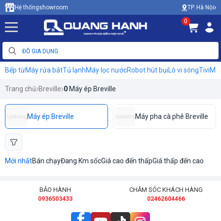
TP. Hà Nội
Hệ thống
showroom
0
Bếp từ
Máy rửa bát
Tủ lạnh
Máy lọc nước
Robot hút bụi
Lò vi sóng
Tivi
Máy
Trang chủ
Breville
0
Máy ép Breville
Máy ép Breville
Máy pha cà phê Breville
Updating
Updating
Mới nhất
Bán chạy
Đang Km sốc
Giá cao đến thấp
Giá thấp đến cao
BẢO HÀNH
CHĂM SÓC KHÁCH HÀNG
0936503433
02462604466