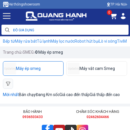
TP. Hà Nội
Hệ thống
showroom
0
Bếp từ
Máy rửa bát
Tủ lạnh
Máy lọc nước
Robot hút bụi
Lò vi sóng
Tivi
Máy
Trang chủ
SMEG
0
Máy ép smeg
Máy ép smeg
Máy vắt cam Smeg
Updating
Updating
Mới nhất
Bán chạy
Đang Km sốc
Giá cao đến thấp
Giá thấp đến cao
BẢO HÀNH
CHĂM SÓC KHÁCH HÀNG
0936503433
02462604466