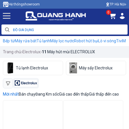
TP. Hà Nội
Hệ thống
showroom
0
Bếp từ
Máy rửa bát
Tủ lạnh
Máy lọc nước
Robot hút bụi
Lò vi sóng
Tivi
Máy
Trang chủ
Electrolux
11
Máy hút mùi ELECTROLUX
Tủ lạnh Electrolux
Máy sấy Electrolux
Mới nhất
Bán chạy
Đang Km sốc
Giá cao đến thấp
Giá thấp đến cao