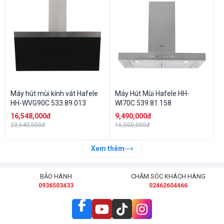
Máy hút mùi kính vát Hafele
Máy Hút Mùi Hafele HH-
HH-WVG90C 533.89.013
WI70C 539.81.158
16,548,000đ
9,490,000đ
23,640,000đ
16,500,000đ
Xem thêm
BẢO HÀNH
CHĂM SÓC KHÁCH HÀNG
0936503433
02462604466