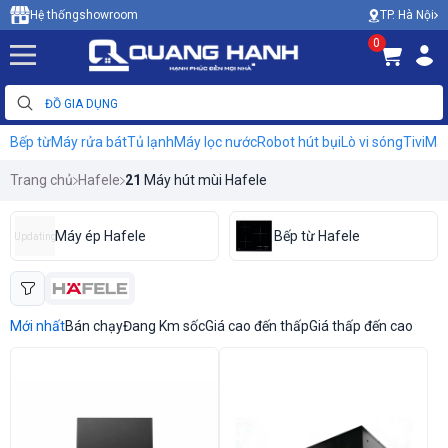
TP. Hà Nội
Hệ thống
showroom
0
Bếp từ
Máy rửa bát
Tủ lạnh
Máy lọc nước
Robot hút bụi
Lò vi sóng
Tivi
Máy
Trang chủ
Hafele
21
Máy hút mùi Hafele
Máy ép Hafele
Bếp từ Hafele
Updating
Mới nhất
Bán chạy
Đang Km sốc
Giá cao đến thấp
Giá thấp đến cao