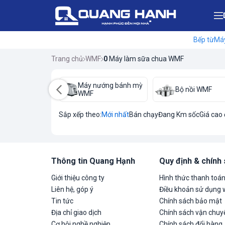
Bếp từ
Máy
Trang chủ
WMF
0
Máy làm sữa chua WMF
 pha cà phê
Máy nướng bánh mỳ
Bộ nồi WMF
F
WMF
Sắp xếp theo:
Mới nhất
Bán chạy
Đang Km sốc
Giá cao
Thông tin Quang Hạnh
Quy định & chính
Giới thiệu công ty
Hình thức thanh toá
Liên hệ, góp ý
Điều khoản sử dụng 
Tin tức
Chính sách bảo mật
Địa chỉ giao dịch
Chính sách vận chuyể
Cơ hội nghề nghiệp
Chính sách đổi hàng,