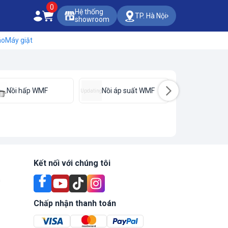
0
Hệ thống
TP. Hà Nội
showroom
áo
Máy giặt
Nồi hấp WMF
Nồi áp suất WMF
Máy vắt 
Updating
Kết nối với chúng tôi
n
Chấp nhận thanh toán