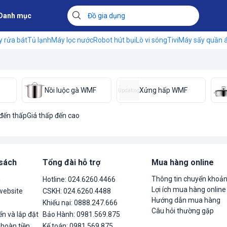
Danh mục
 rửa bát
Tủ lạnh
Máy lọc nước
Robot hút bụi
Lò vi sóng
Tivi
Máy sấy quần 
Nồi luộc gà WMF
Xửng hấp WMF
Updating
 đến thấp
Giá thấp đến cao
 sách
Tổng đài hỗ trợ
Mua hàng online
Thông tin chuyển khoả
n
Hotline: 024.6260.4466
Lợi ích mua hàng online
website
CSKH: 024.6260.4488
Hướng dẫn mua hàng
Khiếu nại: 0888.247.666
Câu hỏi thường gặp
n và lắp đặt
Bảo Hành: 0981.569.875
 hoàn tiền
Kế toán: 0981.569.875