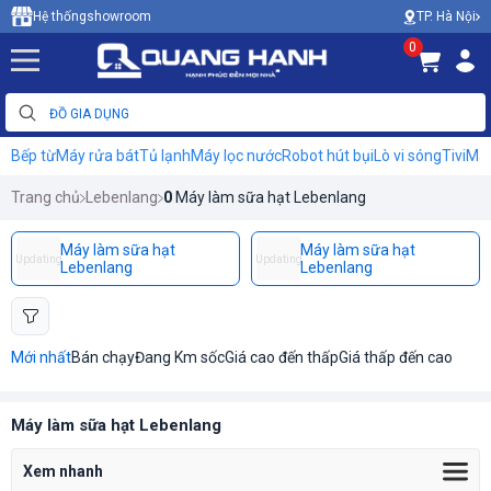
TP. Hà Nội
Hệ thống
showroom
0
Bếp từ
Máy rửa bát
Tủ lạnh
Máy lọc nước
Robot hút bụi
Lò vi sóng
Tivi
Máy
Trang chủ
Lebenlang
0
Máy làm sữa hạt Lebenlang
Máy làm sữa hạt
Máy làm sữa hạt
Updating
Updating
Lebenlang
Lebenlang
Mới nhất
Bán chạy
Đang Km sốc
Giá cao đến thấp
Giá thấp đến cao
Máy làm sữa hạt Lebenlang
Xem nhanh