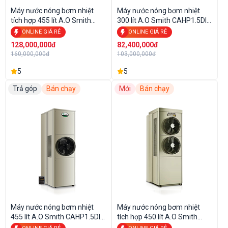
Máy nước nóng bơm nhiệt
Máy nước nóng bơm nhiệt
tích hợp 455 lít A.O Smith
300 lít A.O Smith CAHP1.5DI-
CAHP3.0-120-12-E
80-6-W
ONLINE GIÁ RẺ
ONLINE GIÁ RẺ
128,000,000đ
82,400,000đ
160,000,000đ
103,000,000đ
5
5
Trả góp
Bán chạy
Mới
Bán chạy
Máy nước nóng bơm nhiệt
Máy nước nóng bơm nhiệt
455 lít A.O Smith CAHP1.5DI-
tích hợp 450 lít A.O Smith
120-6-W
CAHP3.0-120-6S-E