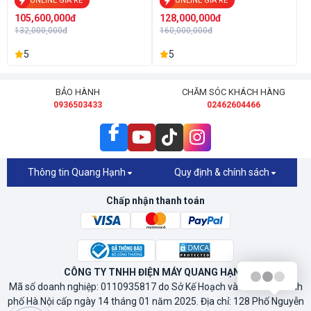
ONLINE GIÁ RẺ
ONLINE GIÁ RẺ
105,600,000đ
128,000,000đ
132,000,000đ
160,000,000đ
5
5
BẢO HÀNH
CHĂM SÓC KHÁCH HÀNG
0936503433
02462604466
Thông tin Quang Hạnh
Quy định & chính sách
Chấp nhận thanh toán
CÔNG TY TNHH ĐIỆN MÁY QUANG HẠNH
Mã số doanh nghiệp: 0110935817 do Sở Kế Hoạch và Đầu Tư Thành
phố Hà Nội cấp ngày 14 tháng 01 năm 2025. Địa chỉ: 128 Phố Nguyễn