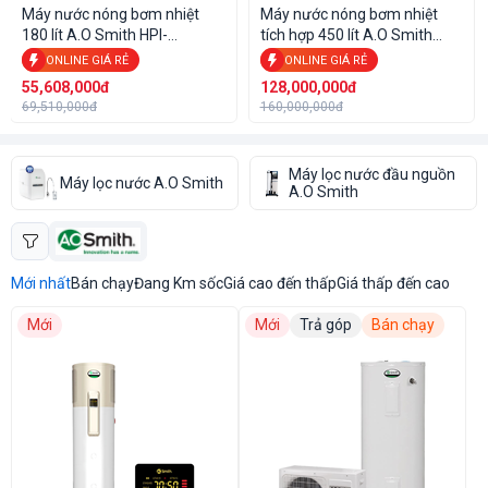
Máy nước nóng bơm nhiệt
Máy nước nóng bơm nhiệt
180 lít A.O Smith HPI-
tích hợp 450 lít A.O Smith
50D1.0BE
CAHP3.0-120-6S-E
ONLINE GIÁ RẺ
ONLINE GIÁ RẺ
55,608,000đ
128,000,000đ
69,510,000đ
160,000,000đ
Máy lọc nước đầu nguồn
Máy lọc nước A.O Smith
A.O Smith
Mới nhất
Bán chạy
Đang Km sốc
Giá cao đến thấp
Giá thấp đến cao
Mới
Mới
Trả góp
Bán chạy