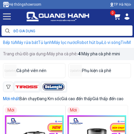
TP. Hà Nội
Hệ thống
showroom
0
Bếp từ
Máy rửa bát
Tủ lạnh
Máy lọc nước
Robot hút bụi
Lò vi sóng
Tivi
Máy
Trang chủ
Đồ gia dụng
Máy pha cà phê
4
Máy pha cà phê mini
Cà phê viên nén
Phụ kiện cà phê
Updating
Updating
Mới nhất
Bán chạy
Đang Km sốc
Giá cao đến thấp
Giá thấp đến cao
Mới
Mới