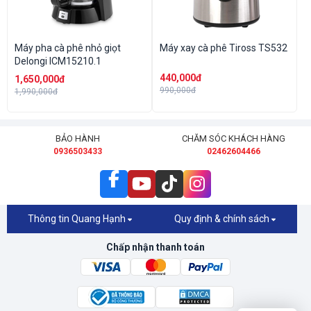
Máy pha cà phê nhỏ giọt
Máy xay cà phê Tiross TS532
Delongi ICM15210.1
440,000đ
1,650,000đ
990,000đ
1,990,000đ
BẢO HÀNH
CHĂM SÓC KHÁCH HÀNG
0936503433
02462604466
Thông tin Quang Hạnh
Quy định & chính sách
Chấp nhận thanh toán