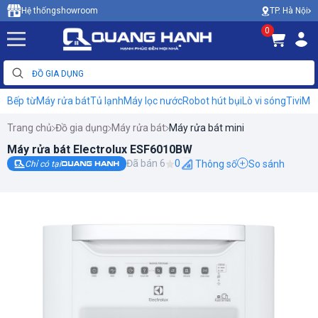
TP. Hà Nội
Hệ thống
showroom
0
Bếp từ
Máy rửa bát
Tủ lạnh
Máy lọc nước
Robot hút bụi
Lò vi sóng
Tivi
Máy
Trang chủ
Đồ gia dụng
Máy rửa bát
Máy rửa bát mini
Máy rửa bát Electrolux ESF6010BW
Đã bán 6
0
Thông số
So sánh
Chỉ có tại