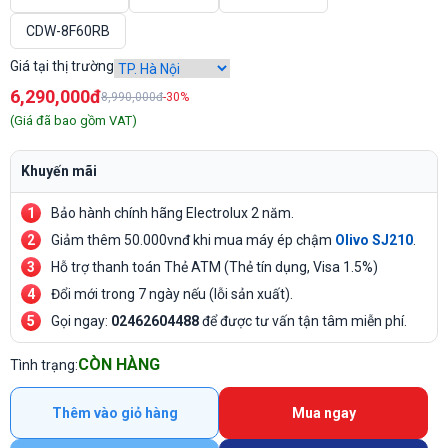
CDW-8F60RB
Giá tại thị trường
6,290,000đ
8,990,000đ
-30%
(Giá đã bao gồm VAT)
Khuyến mãi
Bảo hành chính hãng Electrolux 2 năm.
Giảm thêm 50.000vnđ khi mua máy ép chậm
Olivo SJ210
.
Hỗ trợ thanh toán Thẻ ATM (Thẻ tín dụng, Visa 1.5%)
Đổi mới trong 7 ngày nếu (lỗi sản xuất).
Gọi ngay:
02462604488
để được tư vấn tận tâm miễn phí.
CÒN HÀNG
Tình trạng:
Thêm vào giỏ hàng
Mua ngay