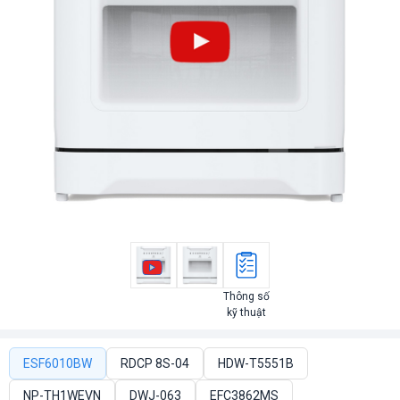
Thông số
kỹ thuật
ESF6010BW
RDCP 8S-04
HDW-T5551B
NP-TH1WEVN
DWJ-063
EFC3862MS