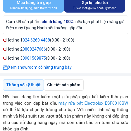
Mua hàng trả góp
Gọi lại cho tôi
Qua thẻ tín dụng, mua trước trả sau
Tư vấn viên gọi lại cho Quý khách
Cam kết sản phẩm
chính hãng 100%
, nếu bạn phát hiện hàng giả
Điện máy Quang Hạnh bồi thường gấp đôi
Hotline 1
024 6260 4488
(8:00 - 21:00)
Hotline 2
0888247666
(8:00 - 21:00)
Hotline 3
0981569875
(8:00 - 21:00)
Xem showroom có hàng trưng bày
Thông số kỹ thuật
Chi tiết sản phẩm
Nếu bạn đang tìm kiếm một giải pháp giúp tiết kiệm thời gian
trong việc dọn dẹp bát đĩa,
máy rửa bát Electrolux ESF6010BW
có thể là lựa chọn lý tưởng cho bạn. Với nhiều tính năng thông
minh và hiệu suất rửa vượt trội, sản phẩm này không chỉ đáp ứng
nhu cầu sử dụng hàng ngày mà còn đảm bảo an toàn cho sức
khỏe gia đình.