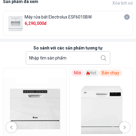
về hiệu quả làm sạch mà không cần quá nhiều thao tác.
Sản phẩm đã xem
Xóa lịch sử
Intensive (Rửa vết bẩn dính cứng): Chương trình dành cho
những bát đĩa bẩn nhiều, nồi chảo và các đồ dùng có thức
Máy rửa bát Electrolux ESF6010BW
ăn đã khô. Với thời gian rửa 160 phút, chương trình này sử
6,290,000đ
dụng áp lực nước mạnh và nhiệt độ cao để loại bỏ hoàn
toàn các vết bẩn cứng đầu. Chức năng sấy khô tiện lợi sau
khi rửa giúp bát đĩa trở nên sạch sẽ và khô ráo ngay lập
tức, mang lại sự tiện nghi cho người sử dụng.
So sánh với các sản phẩm tương tự
Vận hành với độ ồn thấp
Một trong những điểm mạnh của Electrolux ESF6010BW là khả
Mới
Hot
Bán chạy
năng vận hành êm ái. Độ ồn thấp của máy, chỉ khoảng 60 dB, cho
phép bạn sử dụng máy rửa bát ngay cả khi đang trò chuyện hoặc
xem tivi mà không bị làm phiền. Điều này rất quan trọng cho
những gia đình sống trong không gian chật hẹp.
Nhiều tiện ích hữu dụng đi kèm
Máy rửa bát Electrolux
không chỉ nổi bật với thiết kế hiện đại mà
còn được trang bị nhiều chức năng tiện ích, giúp nâng cao hiệu
suất sử dụng và mang lại trải nghiệm tốt nhất cho người dùng
như: chức năng rửa nhanh, rửa ly chuyên dụng, đèn báo chu kỳ