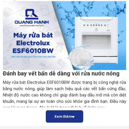
Đánh giá sản phẩm
Điện Máy Quang Hạnh Hà Đông
128 Nguyễn Văn Lộc, Mộ Lao, Hà Đông, Hà Nội
024.6260.4488 - 024 6260 4466
Đánh giá Máy rửa bát Electrolux ESF6010BW QH4329
Điện Máy Quang Hạnh Đống Đa
Đánh bay vết bẩn dễ dàng với rửa nước nóng
313 Giảng Võ, Đống Đa, Hà Nội
Máy rửa bát Electrolux ESF6010BW được trang bị công nghệ rửa
0981 569 875
Rất tốt
Tốt
Tạm ổn
Tệ
Rất tệ
bằng nước nóng, giúp làm sạch hiệu quả các vết bẩn cứng đầu.
Nhiệt độ nước cao không chỉ giúp đánh bay dầu mỡ mà còn diệt
khuẩn, mang lại sự an toàn cho sức khỏe gia đình bạn. Điều này
cực kỳ quan trọng, đặc biệt là trong thời buổi hiện nay.
6 chương trình rửa khác nhau phù hợp nhu cầu
Xem thêm
sử dụng của người dùng