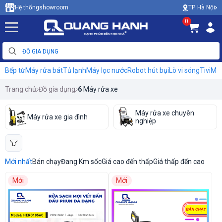
TP. Hà Nội
Hệ thống
showroom
0
Bếp từ
Máy rửa bát
Tủ lạnh
Máy lọc nước
Robot hút bụi
Lò vi sóng
Tivi
Máy
Trang chủ
Đồ gia dụng
6
Máy rửa xe
Máy rửa xe chuyên
Máy rửa xe gia đình
nghiệp
Mới nhất
Bán chạy
Đang Km sốc
Giá cao đến thấp
Giá thấp đến cao
Mới
Mới