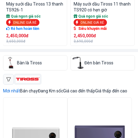
Máy sưởi dầu Tiross 13 thanh
Máy sưởi dầu Tiross 11 thanh
TS926-1
TS920 có hẹn giờ
Quà ngon giá sốc
Quà ngon giá sốc
ONLINE GIÁ RẺ
ONLINE GIÁ RẺ
Rẻ hơn hoàn tiền
Siêu khuyến mãi
2,450,000đ
2,450,000đ
3,650,000đ
3,690,000đ
Bàn là Tiross
Đèn bàn Tiross
Mới nhất
Bán chạy
Đang Km sốc
Giá cao đến thấp
Giá thấp đến cao