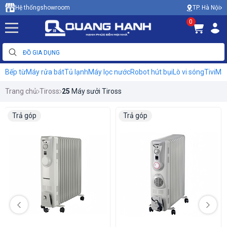
TP. Hà Nội
Hệ thống
showroom
0
Bếp từ
Máy rửa bát
Tủ lạnh
Máy lọc nước
Robot hút bụi
Lò vi sóng
Tivi
Máy
Trang chủ
Tiross
25
Máy sưởi Tiross
Trả góp
Trả góp