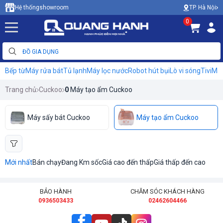
TP. Hà Nội
Hệ thống
showroom
0
Bếp từ
Máy rửa bát
Tủ lạnh
Máy lọc nước
Robot hút bụi
Lò vi sóng
Tivi
Máy
Trang chủ
Cuckoo
0
Máy tạo ẩm Cuckoo
Máy sấy bát Cuckoo
Máy tạo ẩm Cuckoo
Mới nhất
Bán chạy
Đang Km sốc
Giá cao đến thấp
Giá thấp đến cao
BẢO HÀNH
CHĂM SÓC KHÁCH HÀNG
0936503433
02462604466