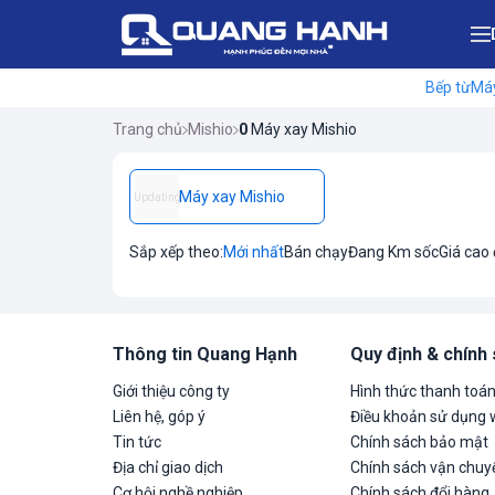
Bếp từ
Máy
Trang chủ
Mishio
0
Máy xay Mishio
Máy xay Mishio
Updating
Sắp xếp theo:
Mới nhất
Bán chạy
Đang Km sốc
Giá cao
Thông tin Quang Hạnh
Quy định & chính
Giới thiệu công ty
Hình thức thanh toá
Liên hệ, góp ý
Điều khoản sử dụng 
Tin tức
Chính sách bảo mật
Địa chỉ giao dịch
Chính sách vận chuyể
Cơ hội nghề nghiệp
Chính sách đổi hàng,