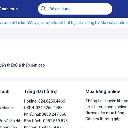
Danh mục
 rửa bát
Tủ lạnh
Máy lọc nước
Robot hút bụi
Lò vi sóng
Tivi
Máy sấy quần 
 đến thấp
Giá thấp đến cao
 sách
Tổng đài hỗ trợ
Mua hàng online
Thông tin chuyển khoả
n
Hotline: 024.6260.4466
Lợi ích mua hàng online
website
CSKH: 024.6260.4488
Hướng dẫn mua hàng
Khiếu nại: 0888.247.666
Câu hỏi thường gặp
n và lắp đặt
Bảo Hành: 0981.569.875
 hoàn tiền
Kế toán: 0981.569.875