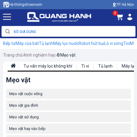
TP. Hà Nội
Hệ thống
showroom
0
Bếp từ
Máy rửa bát
Tủ lạnh
Máy lọc nước
Robot hút bụi
Lò vi sóng
Tivi
Máy
Trang chủ
Kinh nghiệm hay
0
Mẹo vặt
Tư vấn máy lọc không khí
Ti vi
Tủ lạnh
Máy lạn
Mẹo vặt
Mẹo vặt cuộc sống
Mẹo vặt gia đình
Mẹo vặt sử dụng
Mẹo vặt hay vào bếp