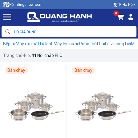
TP. Hà Nội
Hệ thống
showroom
0
Bếp từ
Máy rửa bát
Tủ lạnh
Máy lọc nước
Robot hút bụi
Lò vi sóng
Tivi
Máy
Trang chủ
Elo
41
Nồi chảo ELO
Bán chạy
Bán chạy