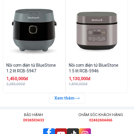
Nồi cơm điện tử BlueStone
Nồi cơm điện tử BlueStone
1.2 lít RCB-5947
1.5 lít RCB-5946
1,450,000đ
1,130,000đ
2,280,000đ
1,890,000đ
Xem thêm
BẢO HÀNH
CHĂM SÓC KHÁCH HÀNG
0936503433
02462604466