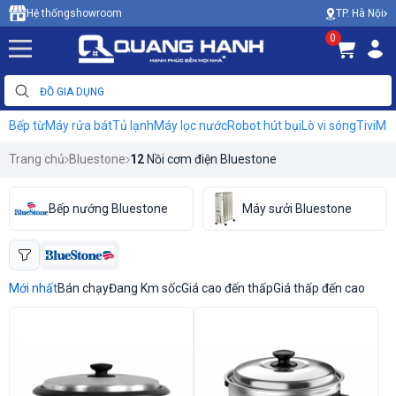
TP. Hà Nội
Hệ thống
showroom
0
Bếp từ
Máy rửa bát
Tủ lạnh
Máy lọc nước
Robot hút bụi
Lò vi sóng
Tivi
Máy
Trang chủ
Bluestone
12
Nồi cơm điện Bluestone
Bếp nướng Bluestone
Máy sưởi Bluestone
Mới nhất
Bán chạy
Đang Km sốc
Giá cao đến thấp
Giá thấp đến cao