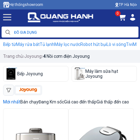
TP. Hà Nội
Hệ thống
showroom
0
Bếp từ
Máy rửa bát
Tủ lạnh
Máy lọc nước
Robot hút bụi
Lò vi sóng
Tivi
Máy
Trang chủ
Joyoung
4
Nồi cơm điện Joyoung
Máy làm sữa hạt
Bếp Joyoung
Joyoung
Mới nhất
Bán chạy
Đang Km sốc
Giá cao đến thấp
Giá thấp đến cao