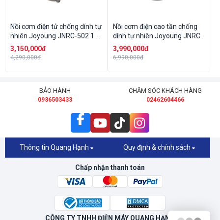
Nồi cơm điện tử chống dính tự
Nồi cơm điện cao tần chống
nhiên Joyoung JNRC-502 1.8
dính tự nhiên Joyoung JNRC-
lít
401
3,150,000đ
3,990,000đ
4,290,000đ
6,990,000đ
BẢO HÀNH
CHĂM SÓC KHÁCH HÀNG
0936503433
02462604466
Thông tin Quang Hạnh
Quy định & chính sách
Chấp nhận thanh toán
CÔNG TY TNHH ĐIỆN MÁY QUANG HẠNH